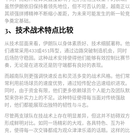
虽然伊朗依旧保持着领先地位，但不可否认的是，越南正以
其顽强拼搏精神不断缩小差距，为未来可能发生的新一轮竞
争奠定基础。
3、技术战术特点比较
从技术层面来看，伊朗队以身体素质好、技术细腻著称。他
们通常采用433或451阵型，通过边路突破制造机会，同时
后场防守稳固。这种战术安排使得他们能够有效控制比赛节
奏，无论是在进攻还是防守端都有良好的表现。
而越南队则更强调快速反击和灵活多变的战术风格。他们常
常利用前场球员的速度优势，通过短传配合迅速组织进攻。
同时，由于资金有限，他们更多依赖球员个人能力及团队默
契来弥补实力上的不足。这种特征使得每当面对传统强敌
时，他们都能展现出独特的韧性与斗志。
尽管两支球队在技战术上存在明显差异，但这并不妨碍双方
形成鲜明对比。如同一场精彩的大戏，各具特色、互为补
充，使得每一次交锋都成为观众津津乐道的话题。这样的比