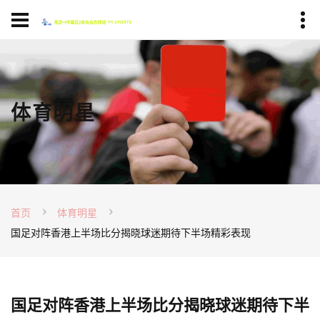
体育明星
首页
体育明星
国足对阵香港上半场比分揭晓球迷期待下半场精彩表现
国足对阵香港上半场比分揭晓球迷期待下半