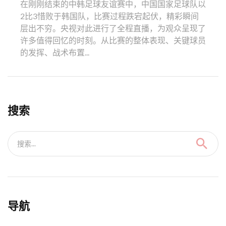
在刚刚结束的中韩足球友谊赛中，中国国家足球队以
2比3惜败于韩国队，比赛过程跌宕起伏，精彩瞬间
层出不穷。央视对此进行了全程直播，为观众呈现了
许多值得回忆的时刻。从比赛的整体表现、关键球员
的发挥、战术布置...
搜索
搜索...
导航