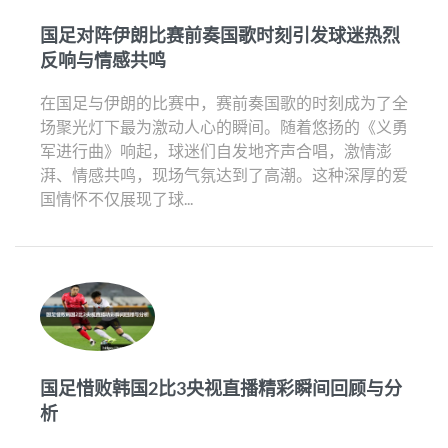
国足对阵伊朗比赛前奏国歌时刻引发球迷热烈
反响与情感共鸣
在国足与伊朗的比赛中，赛前奏国歌的时刻成为了全
场聚光灯下最为激动人心的瞬间。随着悠扬的《义勇
军进行曲》响起，球迷们自发地齐声合唱，激情澎
湃、情感共鸣，现场气氛达到了高潮。这种深厚的爱
国情怀不仅展现了球...
国足惜败韩国2比3央视直播精彩瞬间回顾与分
析