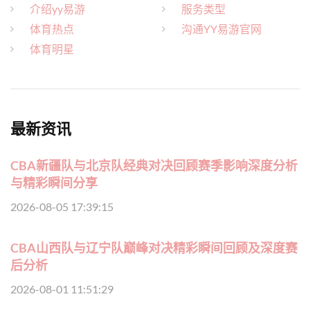
介绍yy易游
服务类型
体育热点
沟通YY易游官网
体育明星
最新资讯
CBA新疆队与北京队经典对决回顾赛季影响深度分析
与精彩瞬间分享
2026-08-05 17:39:15
CBA山西队与辽宁队巅峰对决精彩瞬间回顾及深度赛
后分析
2026-08-01 11:51:29