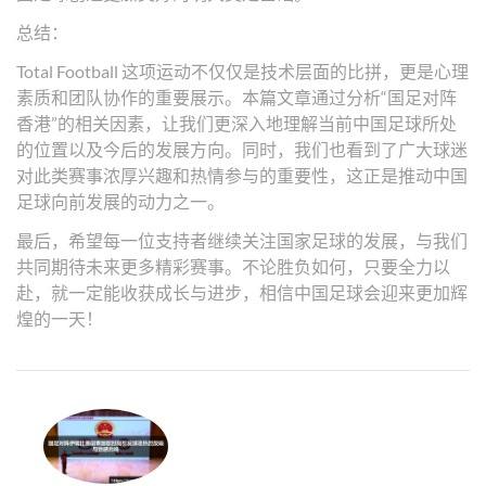
总结：
Total Football 这项运动不仅仅是技术层面的比拼，更是心理
素质和团队协作的重要展示。本篇文章通过分析“国足对阵
香港”的相关因素，让我们更深入地理解当前中国足球所处
的位置以及今后的发展方向。同时，我们也看到了广大球迷
对此类赛事浓厚兴趣和热情参与的重要性，这正是推动中国
足球向前发展的动力之一。
最后，希望每一位支持者继续关注国家足球的发展，与我们
共同期待未来更多精彩赛事。不论胜负如何，只要全力以
赴，就一定能收获成长与进步，相信中国足球会迎来更加辉
煌的一天！