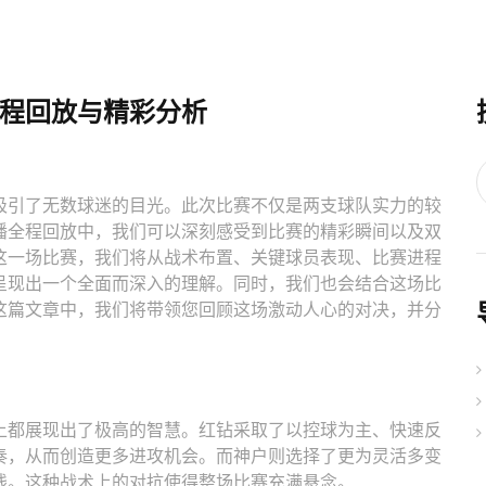
程回放与精彩分析
吸引了无数球迷的目光。此次比赛不仅是两支球队实力的较
播全程回放中，我们可以深刻感受到比赛的精彩瞬间以及双
这一场比赛，我们将从战术布置、关键球员表现、比赛进程
呈现出一个全面而深入的理解。同时，我们也会结合这场比
这篇文章中，我们将带领您回顾这场激动人心的对决，并分
上都展现出了极高的智慧。红钻采取了以控球为主、快速反
奏，从而创造更多进攻机会。而神户则选择了更为灵活多变
线。这种战术上的对抗使得整场比赛充满悬念。