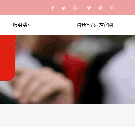
服务类型
沟通YY易游官网