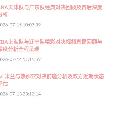
CBA天津队与广东队经典对决回顾及赛后深度
分析
026-07-15 10:07:39
CBA上海队与辽宁队精彩对决视频直播回顾与
深度分析全程呈现
026-07-14 11:11:59
AC米兰与热那亚对决前瞻分析及双方近期状态
评估
026-07-13 23:12:14