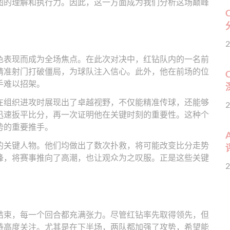
图的理解和执行力。因此，这一方面成为我们分析这场巅峰
2
色表现而成为全场焦点。在此次对决中，红钻队内的一名前
精准射门打破僵局，为球队注入信心。此外，他在前场的位
手难以招架。
在组织进攻时展现出了卓越视野，不仅能精准传球，还能够
2
迅速扳平比分，再一次证明他在关键时刻的重要性。这种个
势的重要推手。
的关键人物。他们均做出了数次扑救，将可能改变比分走势
锋，将赛事推向了高潮，也让观众为之叹服。正是这些关键
2
结束，每一个回合都充满张力。尽管红钻率先取得领先，但
持高度关注。尤其是在下半场，两队都加强了攻势，希望能