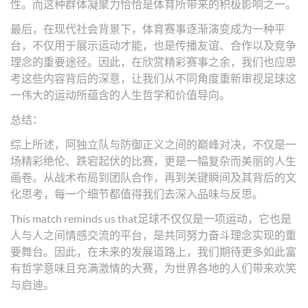
性。而这种群体凝聚力恰恰是体育所带来的积极影响之一。
最后，在现代社会背景下，体育赛事逐渐演变成为一种平
台，不仅用于展示运动才能，也是传播友谊、合作以及竞争
理念的重要途径。因此，在欣赏精彩赛事之余，我们也应思
考这些内容背后的深意，让我们从不同角度重新审视足球这
一伟大的运动所蕴含的人生哲学和价值导向。
总结：
综上所述，阿独立队与防御正义之间的巅峰对决，不仅是一
场精彩绝伦、跌宕起伏的比赛，更是一幅复杂而美丽的人生
画卷。从战术布局到团队合作，再到关键瞬间及其背后的文
化思考，每一个细节都值得我们去深入品味与反思。
This match reminds us that足球不仅仅是一项运动，它也是
人与人之间情感交流的平台，是共同努力奋斗理念实现的重
要舞台。因此，在未来的发展道路上，我们期待更多如此富
有哲学意味且充满激情的大赛，为世界各地的人们带来欢笑
与启迪。