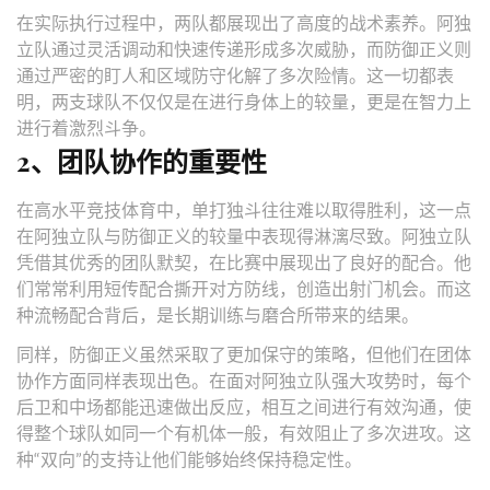
在实际执行过程中，两队都展现出了高度的战术素养。阿独
立队通过灵活调动和快速传递形成多次威胁，而防御正义则
通过严密的盯人和区域防守化解了多次险情。这一切都表
明，两支球队不仅仅是在进行身体上的较量，更是在智力上
进行着激烈斗争。
2、团队协作的重要性
在高水平竞技体育中，单打独斗往往难以取得胜利，这一点
在阿独立队与防御正义的较量中表现得淋漓尽致。阿独立队
凭借其优秀的团队默契，在比赛中展现出了良好的配合。他
们常常利用短传配合撕开对方防线，创造出射门机会。而这
种流畅配合背后，是长期训练与磨合所带来的结果。
同样，防御正义虽然采取了更加保守的策略，但他们在团体
协作方面同样表现出色。在面对阿独立队强大攻势时，每个
后卫和中场都能迅速做出反应，相互之间进行有效沟通，使
得整个球队如同一个有机体一般，有效阻止了多次进攻。这
种“双向”的支持让他们能够始终保持稳定性。