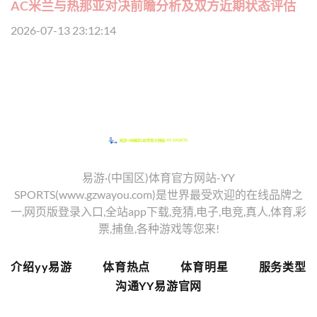
AC米兰与热那亚对决前瞻分析及双方近期状态评估
2026-07-13 23:12:14
易游·(中国区)体育官方网站-YY
SPORTS(www.gzwayou.com)是世界最受欢迎的在线品牌之
一,网页版登录入口,全站app下载,竞猜,电子,电竞,真人,体育,彩
票,捕鱼,各种游戏等您来!
介绍yy易游
体育热点
体育明星
服务类型
沟通YY易游官网