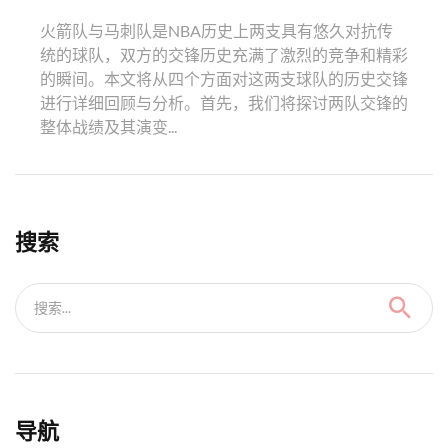
火箭队与马刺队是NBA历史上两支具有悠久对抗传
统的球队，双方的交锋历史充满了激烈的竞争和精彩
的瞬间。本文将从四个方面对这两支球队的历史交锋
进行详细回顾与分析。首先，我们将探讨两队交锋的
整体战绩及其演变...
搜索
搜索...
导航