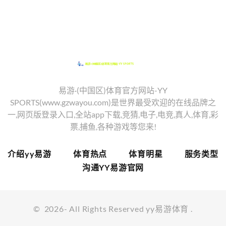
易游·(中国区)体育官方网站-YY
SPORTS(www.gzwayou.com)是世界最受欢迎的在线品牌之
一,网页版登录入口,全站app下载,竞猜,电子,电竞,真人,体育,彩
票,捕鱼,各种游戏等您来!
介绍yy易游
体育热点
体育明星
服务类型
沟通YY易游官网
©
2026
- All Rights Reserved
yy易游体育
.