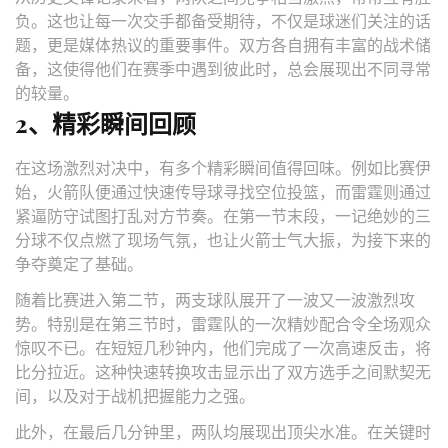
负。这也让每一次交手都备受期待，不仅是球迷们关注的话
题，更是媒体热议的重要事件。双方各自拥有丰富的战术储
备，这使得他们在赛季中遇到彼此时，总会展现出不同寻常
的较量。
2、精彩瞬间回顾
在这场激烈对决中，有多个精彩瞬间值得回味。例如比赛伊
始，火箭队便通过快速传导球寻找空位投篮，而雷霆则通过
紧逼防守试图打乱对方节奏。在第一节末段，一记绝妙的三
分球不仅点燃了现场气氛，也让火箭士气大振，为接下来的
争夺奠定了基础。
随着比赛进入第二节，两支球队展开了一波又一波激烈攻
势。特别是在第三节时，雷霆队的一次精妙配合令全场观众
惊叹不已。在短短几秒钟内，他们完成了一次高速反击，将
比分拉近。这种快速转换攻击显示出了双方选手之间默契无
间，以及对于战机把握能力之强。
此外，在最后几分钟里，两队均展现出顶尖水准。在关键时