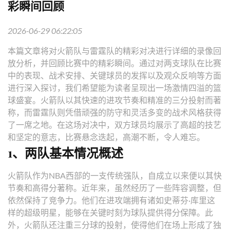
彩瞬间回顾
2026-06-29 06:22:05
本篇文章将对火箭队与雷霆队的精彩对决进行详细的录像回
放分析，并回顾比赛中的精彩瞬间。通过对两支球队在比赛
中的表现、战术安排、关键球员的发挥以及观众反响等方面
进行深入探讨，我们希望能为读者呈现出一场激情四溢的篮
球盛宴。火箭队以其快速的进攻节奏和精准的三分投射而著
称，而雷霆队则凭借顽强的防守和灵活多变的战术风格获得
了一席之地。在这场对决中，双方球员均展示了高超的技艺
和坚定的意志，比赛悬念迭起，高潮不断，令人难忘。
1、两队基本情况概述
火箭队作为NBA西部的一支传统强队，自成立以来便以其快
节奏和高得分著称。近年来，虽然经历了一些阵容调整，但
依然保持了竞争力。他们在进攻端拥有诸如史蒂芬·库里这
样的超级明星，能够在关键时刻为球队提供得分保障。此
外，火箭队还注重三分球的投射，使得他们在场上形成了独