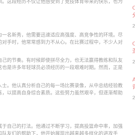
行试训。这段经历不仅让他感受到了竞技体育带来的快乐，也为
2
为一名新秀，他需要迅速适应高强度、高竞争性的环境。尽
的对手时，他常常感到力不从心。在比赛过程中，不少人对
自己的节奏。有时候即使拼尽全力，也无法赢得教练和队友
2
这也是许多年轻球员必须经历的一段艰难时期。然而，正是
。
人士。他认真分析自己的每一场比赛录像，从中总结经验教
练，以提高自身综合素质。这些努力虽然艰辛，但逐渐帮助
2
属于自己的打法。他通过不断学习，提高投篮命中率，加强
和队友们的帮助下，他开始展现出越来越多样化的进攻手