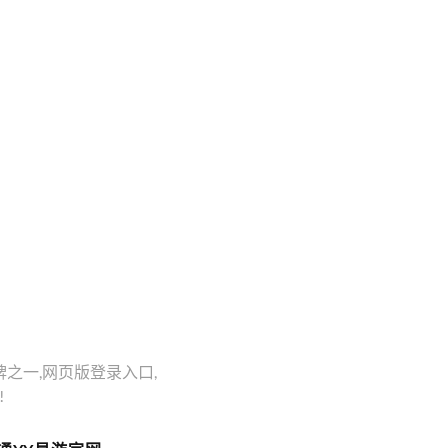
线品牌之一,网页版登录入口,
!