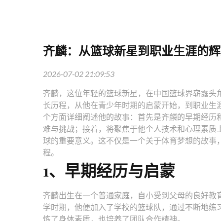
齐麟：从篮球新星到职业生涯的辉
2026-07-02 21:09:53
齐麟，这位年轻的篮球新星，在中国篮球界崭露头
长历程，从他在青少年时期的启蒙开始，到职业生
个方面详细阐述他的故事：首先是齐麟的早期经历
难与挑战；接着，将聚焦于他个人技术和心理素质
球的重要意义。这不仅是一个关于体育梦想的故事
程。
1、早期经历与启蒙
齐麟出生在一个普通家庭，自小受到父母的良好教
学时期，他便加入了学校的篮球队，通过不断地练
炼了身体素质，也培养了团队合作精神。