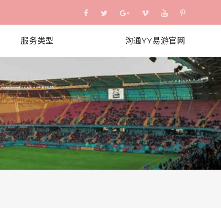
服务类型
沟通YY易游官网