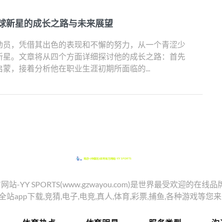
球新星的成长之路与未来展望
动员，凭借其出色的表现和不懈的努力，从一个青涩少
新星。文章将从四个方面详细探讨他的成长之路：首先
蒙，接着分析他在职业生涯初期所面临的...
站-YY SPORTS(www.gzwayou.com)是世界最受欢迎的在
全站app下载,竞猜,电子,电竞,真人,体育,彩票,捕鱼,各种游戏等您来