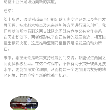
动整个亚洲足坛迈向新的高度。
总结：
综上所述，通过对越南与伊朗足球历史交锋记录以及各自发
展历程、技术战术特点及未来趋势等方面进行深入剖析，我
们可以清晰地看到这两支球队之间既有竞争又有合作关系。
在历史积淀下，两者都形成了自己独特的发展轨迹，相互碰
撞出精彩火花，这是推动亚洲乃至世界足坛发展的动力所
在。
未来，希望无论是政策支持还是民间交流，都能促进两国之
间更多积极互动。在这个过程中，不仅有助于提升彼此竞技
水平，更能加深文化理解，从而构建一个更加团结友好的地
区环境，共同迎接全新的挑战与机遇。