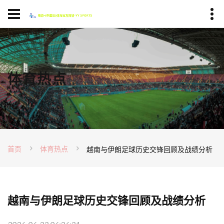
体育热点
首页
体育热点
越南与伊朗足球历史交锋回顾及战绩分析
越南与伊朗足球历史交锋回顾及战绩分析