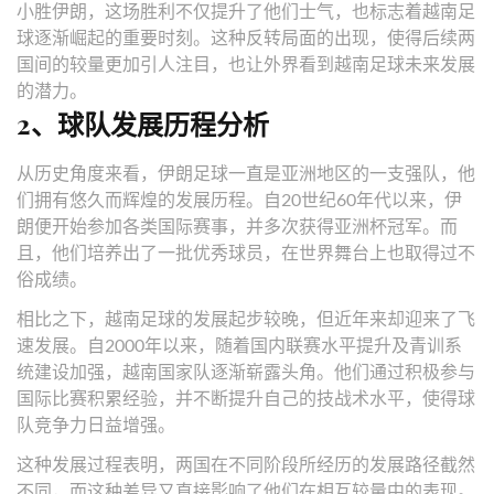
小胜伊朗，这场胜利不仅提升了他们士气，也标志着越南足
球逐渐崛起的重要时刻。这种反转局面的出现，使得后续两
国间的较量更加引人注目，也让外界看到越南足球未来发展
的潜力。
2、球队发展历程分析
从历史角度来看，伊朗足球一直是亚洲地区的一支强队，他
们拥有悠久而辉煌的发展历程。自20世纪60年代以来，伊
朗便开始参加各类国际赛事，并多次获得亚洲杯冠军。而
且，他们培养出了一批优秀球员，在世界舞台上也取得过不
俗成绩。
相比之下，越南足球的发展起步较晚，但近年来却迎来了飞
速发展。自2000年以来，随着国内联赛水平提升及青训系
统建设加强，越南国家队逐渐崭露头角。他们通过积极参与
国际比赛积累经验，并不断提升自己的技战术水平，使得球
队竞争力日益增强。
这种发展过程表明，两国在不同阶段所经历的发展路径截然
不同，而这种差异又直接影响了他们在相互较量中的表现。