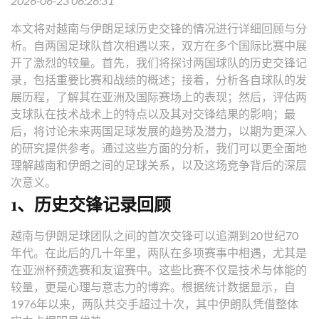
2026-06-23 06:26:31
本文将对越南与伊朗足球历史交锋的情况进行详细回顾与分
析。自两国足球队首次相遇以来，双方在多个国际比赛中展
开了激烈的较量。首先，我们将探讨两国球队的历史交锋记
录，包括重要比赛和战绩的概述；接着，分析各自球队的发
展历程，了解其在亚洲及国际赛场上的表现；然后，评估两
支球队在技术战术上的特点以及其对交锋结果的影响；最
后，将讨论未来两国足球发展的趋势及潜力，以期为更深入
的研究提供参考。通过这些方面的分析，我们可以更全面地
理解越南和伊朗之间的足球关系，以及这场竞争背后的深层
次意义。
1、历史交锋记录回顾
越南与伊朗足球团队之间的首次交锋可以追溯到20世纪70
年代。在此后的几十年里，两队在多项赛事中相遇，尤其是
在亚洲杯预选赛和友谊赛中。这些比赛不仅是技术与体能的
较量，更是心理与意志力的博弈。根据统计数据显示，自
1976年以来，两队共交手超过十次，其中伊朗队凭借整体