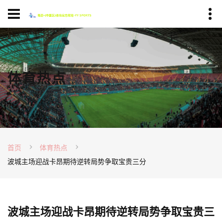
体育热点
首页
体育热点
波城主场迎战卡昂期待逆转局势争取宝贵三分
波城主场迎战卡昂期待逆转局势争取宝贵三