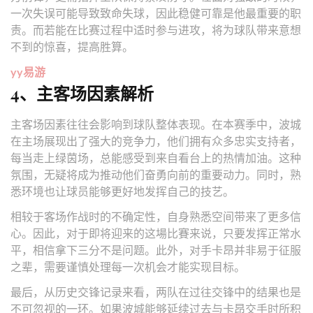
一次失误可能导致致命失球，因此稳健可靠是他最重要的职
责。而若能在比赛过程中适时参与进攻，将为球队带来意想
不到的惊喜，提高胜算。
yy易游
4、主客场因素解析
主客场因素往往会影响到球队整体表现。在本赛季中，波城
在主场展现出了强大的竞争力，他们拥有众多忠实支持者，
每当走上绿茵场，总能感受到来自看台上的热情加油。这种
氛围，无疑将成为推动他们奋勇向前的重要动力。同时，熟
悉环境也让球员能够更好地发挥自己的技艺。
相较于客场作战时的不确定性，自身熟悉空间带来了更多信
心。因此，对于即将迎来的这場比賽来说，只要发挥正常水
平，相信拿下三分不是问题。此外，对手卡昂并非易于征服
之辈，需要谨慎处理每一次机会才能实现目标。
最后，从历史交锋记录来看，两队在过往交锋中的结果也是
不可忽视的一环。如果波城能够延续过去与卡昂交手时所积