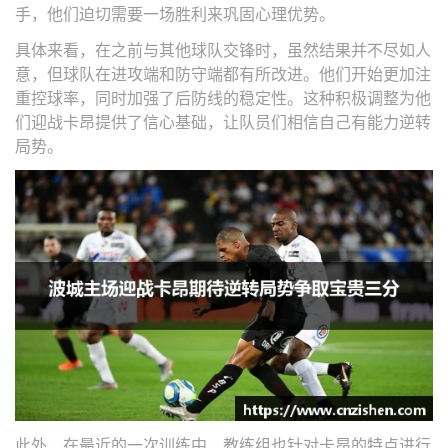
手，他们迫切需要一场胜利来巩固心理优势。
具体来看，在之前与其他球队交锋时，虽然结果并不尽如人
意，但球队在进攻端和防守端都有所改进。他们开始更加注
重控球率，同时加强了后防线的稳定性。这种积极调整为他
们迎战卡昂提供了信心基础，让队员们相信自己有能力逆转
局势。
此外，在最近的一次训练中，教练组也针对卡昂的特点进行