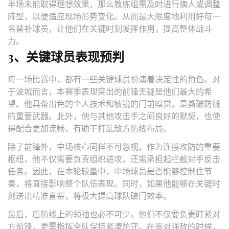
半场未能取得理想效果，那么教练组需及时进行换人或调整
阵型，以便适应现场形势变化。从而最大限度地利用好每一
名替补球员，让他们在关键时刻发挥作用，提高整体战斗
力。
3、关键球员表现预判
每一场比赛中，都有一些关键球员扮演着决定性的角色。对
于波城而言，本赛季表现突出的前锋无疑是他们最大的希
望。他具备出色的个人技术和敏锐的门前嗅觉，是撕破防线
的重要武器。此外，他与其他攻击手之间良好的默契，也使
得配合更加流畅，有助于打乱敌方防线布局。
除了前锋外，中场核心同样不可忽视。作为连接攻防的重要
枢纽，他不仅需要负责组织进攻，还需承担起拦截对手反击
任务。因此，在本轮较量中，中场球员是否能够控制住节
奏，将直接影响整个队伍表现。同时，如果他能够在关键时
刻送出精准直塞，将极大提高球队破门效率。
最后，后防线上的领袖也必不可少。他们不仅要负责盯紧对
方前锋，更需指挥全队保持紧凑防守。在面对强敌的时候，