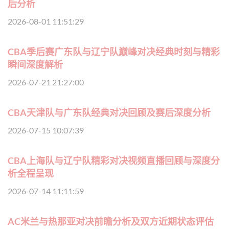
后分析
2026-08-01 11:51:29
CBA季后赛广东队与辽宁队巅峰对决经典时刻与精彩
瞬间深度解析
2026-07-21 21:27:00
CBA天津队与广东队经典对决回顾及赛后深度分析
2026-07-15 10:07:39
CBA上海队与辽宁队精彩对决视频直播回顾与深度分
析全程呈现
2026-07-14 11:11:59
AC米兰与热那亚对决前瞻分析及双方近期状态评估