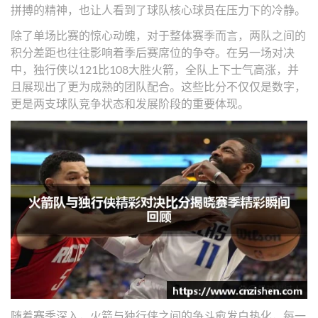
拼搏的精神，也让人看到了球队核心球员在压力下的冷静。
除了单场比赛的惊心动魄，对于整体赛季而言，两队之间的
积分差距也往往影响着季后赛席位的争夺。在另一场对决
中，独行侠以121比108大胜火箭，全队上下士气高涨，并
且展现出了更为成熟的团队配合。这些比分不仅仅是数字，
更是两支球队竞争状态和发展阶段的重要体现。
随着赛季深入，火箭与独行侠之间的争斗愈发白热化，每一