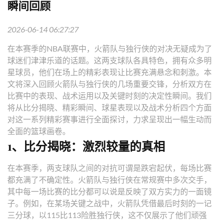
瞬间回顾
2026-06-14 06:27:27
在本赛季的NBA联赛中，火箭队与独行侠的对决无疑成为了
球迷们津津乐道的话题。这两支球队各具特色，拥有众多明
星球员，他们在场上的精彩表现让比赛充满悬念和刺激。本
文将深入回顾火箭队与独行侠的几场重要交锋，分析双方在
比赛中的表现、战术运用以及关键时刻的决定性瞬间。我们
将从比分揭晓、精彩瞬间、球星表现以及战术分析四个方面
对这一系列精彩赛事进行全面探讨，力求呈现出一幅生动而
全面的篮球画卷。
1、比分揭晓：激烈较量的真相
在本赛季，两支球队之间的对抗可谓是跌宕起伏，每场比赛
都充满了不确定性。火箭队与独行侠在常规赛中多次交手，
其中每一场比赛的比分都可以说是反映了双方实力的一面镜
子。例如，在某场关键之战中，火箭队凭借最后时刻的一记
三分球，以115比113险胜独行侠，这不仅展示了他们顽强