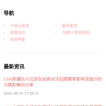
导航
介绍yy易游
服务类型
体育热点
沟通YY易游官网
体育明星
最新资讯
CBA新疆队与北京队经典对决回顾赛季影响深度分析
与精彩瞬间分享
2026-08-05 17:39:15