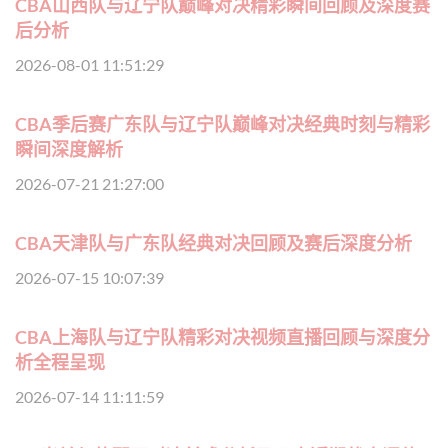
CBA山西队与辽宁队巅峰对决精彩瞬间回顾及深度赛
后分析
2026-08-01 11:51:29
CBA季后赛广东队与辽宁队巅峰对决经典时刻与精彩
瞬间深度解析
2026-07-21 21:27:00
CBA天津队与广东队经典对决回顾及赛后深度分析
2026-07-15 10:07:39
CBA上海队与辽宁队精彩对决视频直播回顾与深度分
析全程呈现
2026-07-14 11:11:59