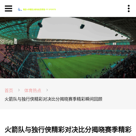
体育热点
首页
体育热点
火箭队与独行侠精彩对决比分揭晓赛季精彩瞬间回顾
火箭队与独行侠精彩对决比分揭晓赛季精彩